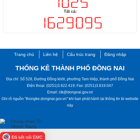
Tất cả:
Trang chủ
Liên hệ
Cấu trúc trang
Đăng nhập
THỐNG KÊ THÀNH PHỐ ĐỒNG NAI
Địa chỉ: Số 528, Đường Đồng khởi, phường Tam Hiệp, ​thành phố ​Đồng Nai
Điện thoại: (0251)3.822.419; Fax: (0251)3.819.047
Email: ctk@dongnai.gov.vn
Ghi rõ nguồn "thongke.dongnai.gov.vn" khi bạn phát hành lại thông tin từ website
này​
Đã kết nối EMC