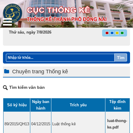
Thứ sáu, ngày 7/8/2026
Tìm
Chuyên trang Thống kê
Tìm kiếm văn bản
Ngày ban
Tệp đính
Số ký hiệu
Trích yếu
hành
kèm
luat-thong-
89/2015/QH13
04/12/2015
Luật thống kê
ke.pdf