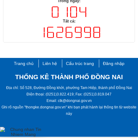
Trong ngày:
Tất cả:
Trang chủ
Liên hệ
Cấu trúc trang
Đăng nhập
THỐNG KÊ THÀNH PHỐ ĐỒNG NAI
Địa chỉ: Số 528, Đường Đồng khởi, phường Tam Hiệp, ​thành phố ​Đồng Nai
Điện thoại: (0251)3.822.419; Fax: (0251)3.819.047
Email: ctk@dongnai.gov.vn
Ghi rõ nguồn "thongke.dongnai.gov.vn" khi bạn phát hành lại thông tin từ website
này​